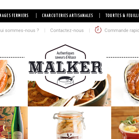
|
|
MAGES FERMIERS
CHARCUTERIES ARTISANALES
TOURTES & FEUILL
ui sommes-nous ?
|
Contactez-nous
|
Commande rapi